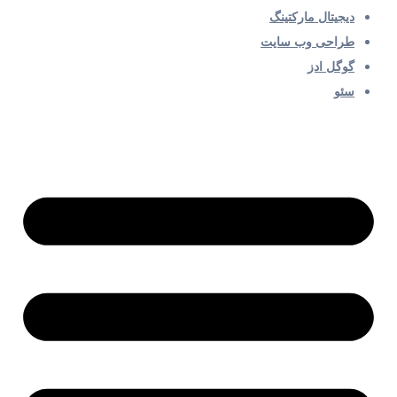
دیجیتال مارکتینگ
طراحی وب سایت
گوگل ادز
سئو