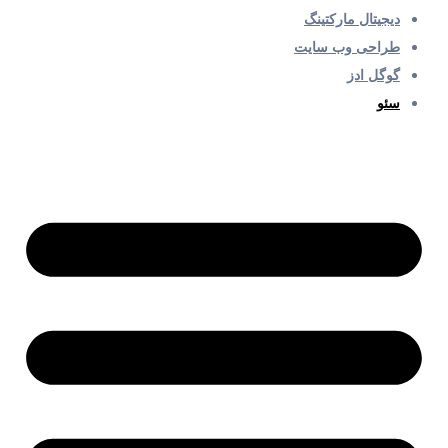
دیجیتال مارکتینگ
طراحی وب سایت
گوگل ادز
سئو